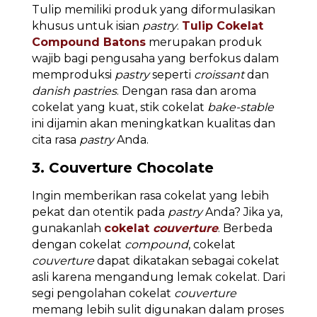
Tulip memiliki produk yang diformulasikan
khusus untuk isian
pastry
.
Tulip Cokelat
Compound Batons
merupakan produk
wajib bagi pengusaha yang berfokus dalam
memproduksi
pastry
seperti
croissant
dan
danish pastries
. Dengan rasa dan aroma
cokelat yang kuat, stik cokelat
bake-stable
ini dijamin akan meningkatkan kualitas dan
cita rasa
pastry
Anda.
3. Couverture Chocolate
Ingin memberikan rasa cokelat yang lebih
pekat dan otentik pada
pastry
Anda? Jika ya,
gunakanlah
cokelat
couverture
. Berbeda
dengan cokelat
compound
, cokelat
couverture
dapat dikatakan sebagai cokelat
asli karena mengandung lemak cokelat. Dari
segi pengolahan cokelat
couverture
memang lebih sulit digunakan dalam proses