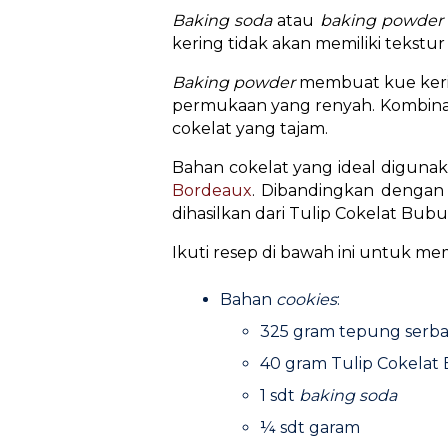
Baking soda
atau
baking powder
kering tidak akan memiliki tekstur 
Baking powder
membuat kue keri
permukaan yang renyah. Kombinas
cokelat yang tajam.
Bahan cokelat yang ideal diguna
Bordeaux
. Dibandingkan dengan
dihasilkan dari Tulip Cokelat Bu
Ikuti resep di bawah ini untuk me
Bahan
cookies
:
325 gram tepung serb
40 gram Tulip Cokela
1 sdt
baking soda
¼ sdt garam