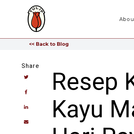
Abou
<< Back to Blog
Share
Resep K
Kayu M