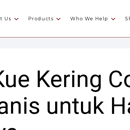
t Us
Products
Who We Help
S
ue Kering Co
anis untuk 