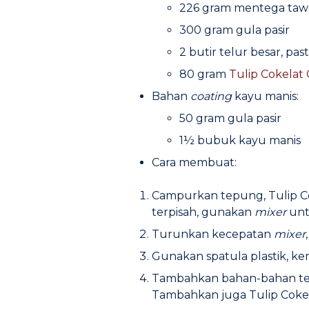
226 gram mentega taw
300 gram gula pasir
2 butir telur besar, p
80 gram
Tulip Cokela
Bahan
coating
kayu manis:
50 gram gula pasir
1½ bubuk kayu manis
Cara membuat:
Campurkan tepung, Tulip 
terpisah, gunakan
mixer
unt
Turunkan kecepatan
mixer
Gunakan spatula plastik, k
Tambahkan bahan-bahan tep
Tambahkan juga Tulip Cok