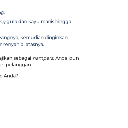
ng.
ing
gula dan kayu manis hingga
oyangnya, kemudian dinginkan
renyah di atasnya.
ajikan sebagai
hampers
. Anda pun
ian pelanggan.
ko Anda?