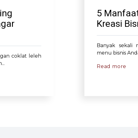
ing
5 Manfaat
agar
Kreasi Bi
Banyak sekali 
menu bisnis Anda
gan coklat leleh
..
Read more