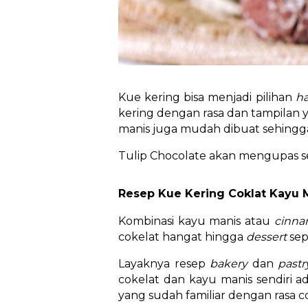
Kue kering bisa menjadi pilihan
h
kering dengan rasa dan tampilan y
manis juga mudah dibuat sehingga
Tulip Chocolate akan mengupas sec
Resep Kue Kering Coklat Kayu
Kombinasi kayu manis atau
cinn
cokelat hangat hingga
dessert
sep
Layaknya resep
bakery
dan
past
cokelat dan kayu manis sendiri a
yang sudah familiar dengan rasa c