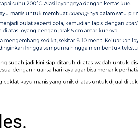
pai suhu 200°C. Alasi loyangnya dengan kertas kue.
 kayu manis untuk membuat
coating
-nya dalam satu piri
enjadi bulat seperti bola, kemudian lapisi dengan
coat
n di atas loyang dengan jarak 5 cm antar kuenya.
 mengembang sedikit, sekitar 8-10 menit. Keluarkan l
, dinginkan hingga sempurna hingga membentuk tekstur 
g sudah jadi kini siap ditaruh di atas wadah untuk dis
esuai dengan nuansa hari raya agar bisa menarik perhat
 coklat kayu manis yang unik di atas untuk dijual di to
les.