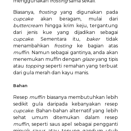
menggunakan
frosting
sama sekali.
Biasanya,
frosting
yang digunakan pada
cupcake
akan beragam, mulai dari
buttercream
hingga krim keju, tergantung
dari jenis kue yang dijadikan sebagai
cupcake
. Sementara itu,
baker
tidak
menambahkan
frosting
ke bagian atas
muffin
. Namun sebagai gantinya, anda akan
menemukan muffin dengan
glaze
yang tipis
atau
topping
seperti remahan yang terbuat
dari gula merah dan kayu manis.
Bahan
Resep
muffin
biasanya membutuhkan lebih
sedikit gula daripada kebanyakan resep
cupcake
. Bahan-bahan alternatif yang lebih
sehat umum ditemukan dalam resep
muffin
, seperti saus apel sebagai pengganti
minyak sayur atau tepung gandum utuh