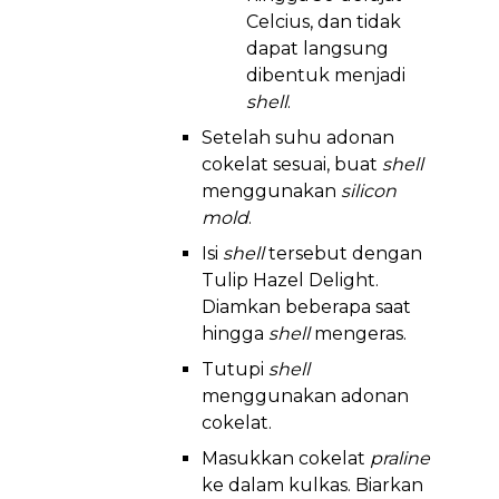
Celcius, dan tidak
dapat langsung
dibentuk menjadi
shell
.
Setelah suhu adonan
cokelat sesuai, buat
shell
menggunakan
silicon
mold
.
Isi
shell
tersebut dengan
Tulip Hazel Delight.
Diamkan beberapa saat
hingga
shell
mengeras.
Tutupi
shell
menggunakan adonan
cokelat.
Masukkan cokelat
praline
ke dalam kulkas. Biarkan