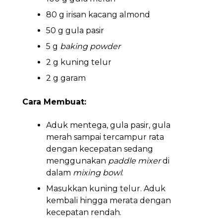
80 g irisan kacang almond
50 g gula pasir
5 g
baking powder
2 g kuning telur
2 g garam
Cara Membuat:
Aduk mentega, gula pasir, gula
merah sampai tercampur rata
dengan kecepatan sedang
menggunakan
paddle mixer
di
dalam
mixing bowl
.
Masukkan kuning telur. Aduk
kembali hingga merata dengan
kecepatan rendah.