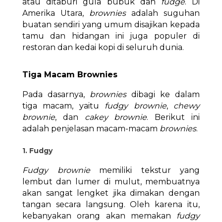
atau ditaburi gula bubuk dan
fudge
. Di
Amerika Utara,
brownies
adalah suguhan
buatan sendiri yang umum disajikan kepada
tamu dan hidangan ini juga populer di
restoran dan kedai kopi di seluruh dunia.
Tiga Macam Brownies
Pada dasarnya,
brownies
dibagi ke dalam
tiga macam, yaitu
fudgy brownie
,
chewy
brownie
, dan
cakey brownie
. Berikut ini
adalah penjelasan macam-macam
brownies
.
1. Fudgy
Fudgy
brownie
memiliki tekstur yang
lembut dan lumer di mulut, membuatnya
akan sangat lengket jika dimakan dengan
tangan secara langsung. Oleh karena itu,
kebanyakan orang akan memakan
fudgy