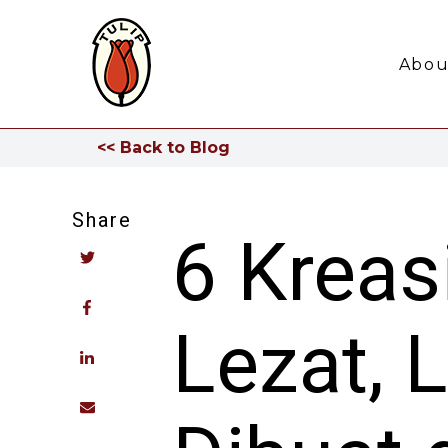
Abou
<< Back to Blog
Share
6 Kreas
Lezat,