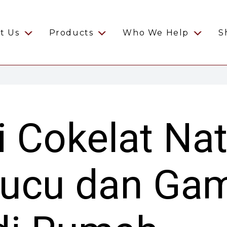
t Us
Products
Who We Help
S
i Cokelat Nat
 Lucu dan Ga