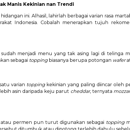
k Manis Kekinian nan Trendi
hidangan ini. Alhasil, lahirlah berbagai varian rasa mar
rakat Indonesia. Cobalah menerapkan tujuh rekom
a
sudah menjadi menu yang tak asing lagi di telinga 
akan sebagai
topping
biasanya berupa potongan
wafer
a
satu varian
topping
kekinian yang paling diincar oleh p
lebih asin daripada keju parut
cheddar
, ternyata
mozzar
, atau permen pun turut digunakan sebagai
topping
m
ersebut ditumbuk atau dipotong terlebih dahulu sebel