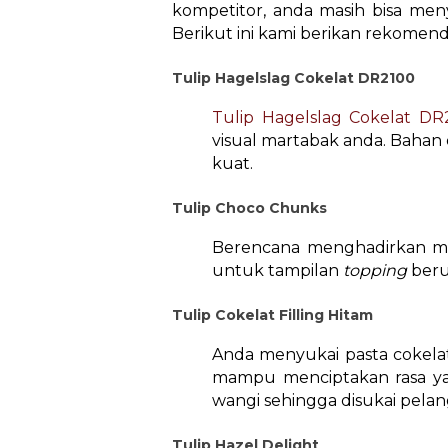
kompetitor, anda masih bisa meny
Berikut ini kami berikan rekomen
Tulip Hagelslag Cokelat DR2100
Tulip Hagelslag Cokelat DR
visual martabak anda. Bahan d
kuat.
Tulip Choco Chunks
Berencana menghadirkan m
untuk tampilan
topping
beru
Tulip Cokelat Filling Hitam
Anda menyukai pasta cokela
mampu menciptakan rasa yan
wangi sehingga disukai pela
Tulip Hazel Delight