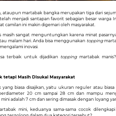
, ataupun martabak bangka merupakan tiga dari sejum
 telah menjadi santapan favorit sebagian besar warga I
 camilan ini makin digemari oleh masyarakat.
s masih sangat menguntungkan karena minat pasarnya 
re atau malam hari. Anda bisa menggunakan
topping
marta
mengalami inovasi.
asa terbaik untuk dijadikan
topping
martabak manis? 
k tetapi Masih Disukai Masyarakat
yang biasa disajikan, yaitu ukuran reguler atau bias
berdiameter 20 cm sampai 28 cm dan mampu mengha
mini adalah 7 cm dan sering dimasak dengan loyang yang
artabak mini, keduanya sama-sama cocok dilengka
ang tergolong dalam dua kategori tersebut?