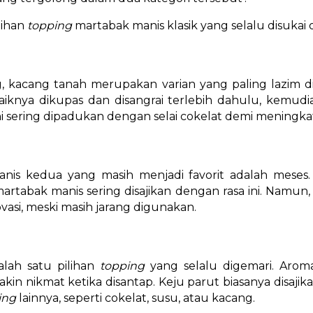
lihan
topping
martabak manis klasik yang selalu disukai
g, kacang tanah merupakan varian yang paling lazim 
aiknya dikupas dan disangrai terlebih dahulu, kem
ni sering dipadukan dengan selai cokelat demi meningkat
nis kedua yang masih menjadi favorit adalah meses.
artabak manis sering disajikan dengan rasa ini. Namu
asi, meski masih jarang digunakan.
alah satu pilihan
topping
yang selalu digemari. Aro
 nikmat ketika disantap. Keju parut biasanya disajika
ing
lainnya, seperti cokelat, susu, atau kacang.