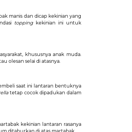
tabak manis dan dicap kekinian yang
endasi
topping
kekinian ini untuk
masyarakat, khususnya anak muda.
tau olesan selai di atasnya.
embeli saat ini lantaran bentuknya
ella
tetap cocok dipadukan dalam
artabak kekinian lantaran rasanya
um ditaburkan di atas martabak.