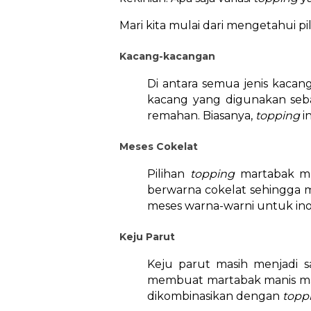
Mari kita mulai dari mengetahui pi
Kacang-kacangan
Di antara semua jenis kacan
kacang yang digunakan seb
remahan. Biasanya,
topping
i
Meses Cokelat
Pilihan
topping
martabak ma
berwarna cokelat sehingga m
meses warna-warni untuk inov
Keju Parut
Keju parut masih menjadi s
membuat martabak manis makin
dikombinasikan dengan
topp