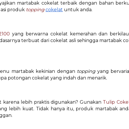
ajikan martabak cokelat terbaik dengan bahan berkua
dasi produk
topping
cokelat
untuk anda.
2100
yang berwarna cokelat kemerahan dan berkilau
asarnya terbuat dari cokelat asli sehingga martabak cok
enu martabak kekinian dengan
topping
yang bervari
pa potongan cokelat yang indah dan menarik.
t karena lebih praktis digunakan? Gunakan
Tulip Cokel
g lebih kuat. Tidak hanya itu, produk martabak and
nggan.