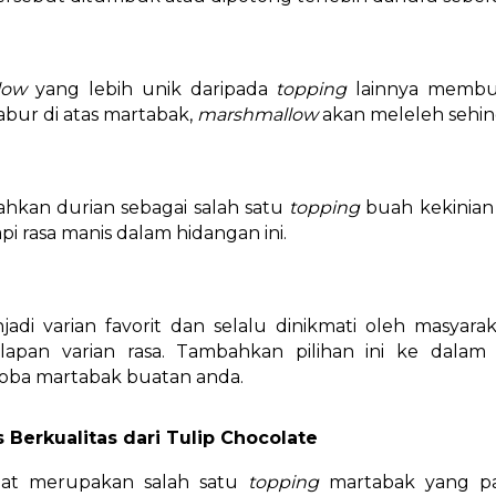
llow
yang lebih unik daripada
topping
lainnya membua
abur di atas martabak,
marshmallow
akan meleleh sehi
hkan durian sebagai salah satu
topping
buah kekinian 
i rasa manis dalam hidangan ini.
enjadi varian favorit dan selalu dinikmati oleh masya
delapan varian rasa. Tambahkan pilihan ini ke dal
ba martabak buatan anda.
 Berkualitas dari Tulip Chocolate
kelat merupakan salah satu
topping
martabak yang p