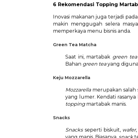
6 Rekomendasi Topping Martaba
Inovasi makanan juga terjadi pada 
makin menggugah selera masya
memperkaya menu bisnis anda.
Green Tea Matcha
Saat ini, martabak
green te
Bahan
green tea
yang digun
Keju Mozzarella
Mozzarella
merupakan salah 
yang lumer. Kendati rasanya 
topping
martabak manis.
Snacks
Snacks
seperti biskuit,
wafer
yang manis. Biasanya,
snack
t