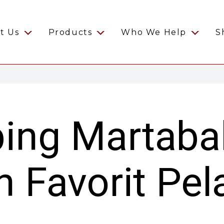
t Us
Products
Who We Help
S
ping Martaba
n Favorit Pe