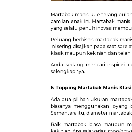
Martabak manis, kue terang bulan
camilan enak ini. Martabak manis
yang selalu penuh inovasi membuat
Peluang berbisnis martabak mani
ini sering disajikan pada saat so
klasik maupun kekinian dan telah 
Anda sedang mencari inspirasi r
selengkapnya.
6 Topping Martabak Manis Klasi
Ada dua pilihan ukuran martabak 
biasanya menggunakan loyang 
Sementara itu, diameter martabak 
Baik martabak biasa maupun m
kekinian. Apa saja variasi
topping
y