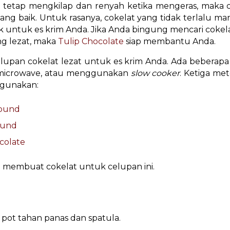
 tetap mengkilap dan renyah ketika mengeras, maka
yang baik. Untuk rasanya, cokelat yang tidak terlalu ma
k untuk es krim Anda. Jika Anda bingung mencari coke
ng lezat, maka
Tulip Chocolate
siap membantu Anda.
ri celupan cokelat lezat untuk es krim Anda. Ada beberap
 microwave, atau menggunakan
slow cooker
. Ketiga m
ggunakan:
pound
ound
colate
ara membuat cokelat untuk celupan ini.
ot tahan panas dan spatula.