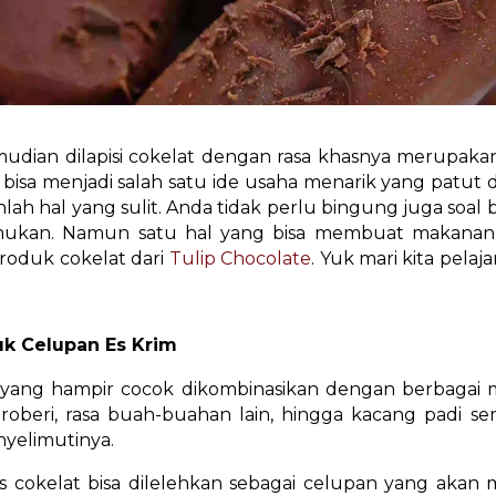
mudian dilapisi cokelat dengan rasa khasnya merupakan
an bisa menjadi salah satu ide usaha menarik yang patut 
lah hal yang sulit. Anda tidak perlu bingung juga so
ukan. Namun satu hal yang bisa membuat makanan in
oduk cokelat dari
Tulip Chocolate
. Yuk mari kita pela
uk Celupan Es Krim
a” yang hampir cocok dikombinasikan dengan berbagai
 stroberi, rasa buah-buahan lain, hingga kacang padi 
nyelimutinya.
is cokelat bisa dilelehkan sebagai celupan yang akan