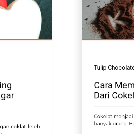
Tulip Chocolat
ing
Cara Mem
agar
Dari Coke
Cokelat menjadi
banyak orang. 
gan coklat leleh
..