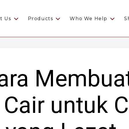
t Us
Products
Who We Help
S
Cara Membua
 Cair untuk 