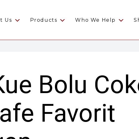
t Us
Products
Who We Help
S
ue Bolu Coke
fe Favorit