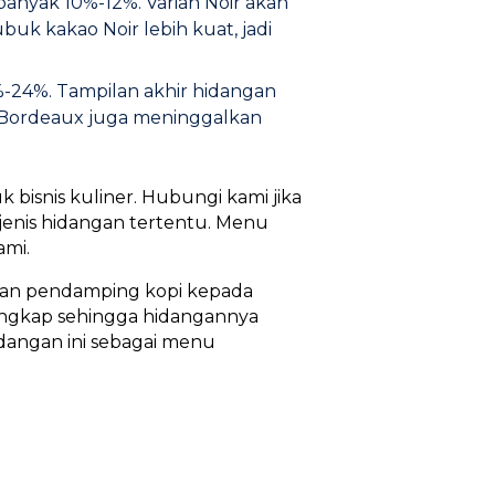
anyak 10%-12%. Varian Noir akan
k kakao Noir lebih kuat, jadi
%-24%. Tampilan akhir hidangan
r, Bordeaux juga meninggalkan
 bisnis kuliner. Hubungi kami jika
jenis hidangan tertentu. Menu
ami.
ilan pendamping kopi kepada
ngkap sehingga hidangannya
dangan ini sebagai menu