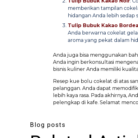
Tulip Bubuk Kakao Noir
: C
memberikan tampilan cokela
hidangan Anda lebih sedap s
Tulip Bubuk Kakao Borde
Anda berwarna cokelat gelap
aroma yang pekat dalam hi
Anda juga bisa menggunakan bahan 
Anda ingin berkonsultasi mengena
bisnis kuliner Anda memiliki kual
Resep kue bolu cokelat di atas s
pelanggan. Anda dapat memodifi
lebih kaya rasa. Pada akhirnya, 
pelengkap di kafe. Selamat menco
Blog posts