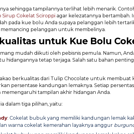
ya sehingga tampilannya terlihat lebih menarik. Contoh
p Sirup Cokelat Sciroppi
agar kelezatannya bertambah. In
dah pada kue bolu Anda supaya pelanggan lebih tertar
il memancing pelanggan untuk membelinya.
ualitas untuk Kue Bolu Cok
memang mudah diikuti oleh pebisnis pemula. Namun, A
tu hidangannya tetap terjaga. Salah satu bahan penti
ao berkualitas dari Tulip Chocolate untuk membuat ku
sarkan persentase kandungan lemaknya. Setiap persent
a memengaruhi tampilan akhir hidangan Anda.
 dalam tiga pilihan, yaitu:
ndy
: Cokelat bubuk yang memiliki kandungan lemak k
ilan warna cokelat kemerahan layaknya anggur
burgun