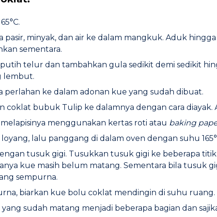
65°C.
a pasir, minyak, dan air ke dalam mangkuk. Aduk hin
ihkan sementara.
putih telur dan tambahkan gula sedikit demi sedikit h
 lembut.
a perlahan ke dalam adonan kue yang sudah dibuat.
 coklat bubuk Tulip ke dalamnya dengan cara diayak.
melapisinya menggunakan kertas roti atau
baking pape
oyang, lalu panggang di dalam oven dengan suhu 165°C
gan tusuk gigi. Tusukkan tusuk gigi ke beberapa titik 
ndanya kue masih belum matang. Sementara bila tusuk g
tang sempurna.
na, biarkan kue bolu coklat mendingin di suhu ruang.
 yang sudah matang menjadi beberapa bagian dan sajik