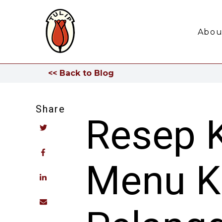
Abou
<< Back to Blog
Share
Resep K
Menu Ka