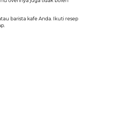
hu ovennya juga tidak boleh
au barista kafe Anda. Ikuti resep
ap.