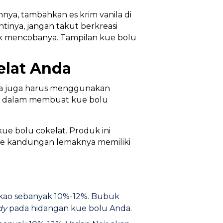
nya, tambahkan es krim vanila di
tinya, jangan takut berkreasi
ik mencobanya. Tampilan kue bolu
elat Anda
nda juga harus menggunakan
ng dalam membuat kue bolu
e bolu cokelat. Produk ini
ase kandungan lemaknya memiliki
akao sebanyak 10%-12%. Bubuk
dy
pada hidangan kue bolu Anda.