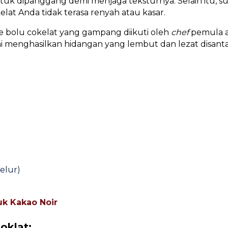
k dipanggang demi menjaga teksturnya. Selain itu, su
elat Anda tidak terasa renyah atau kasar.
ue bolu cokelat yang gampang diikuti oleh
chef
pemula at
mi menghasilkan hidangan yang lembut dan lezat disant
elur)
uk Kakao Noir
oklat: