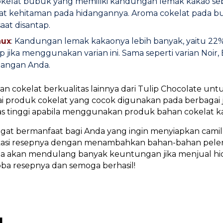
okelat bubuk yang memiliki kandungan lemak kakao seb
t kehitaman pada hidangannya. Aroma cokelat pada bubu
aat disantap.
aux
: Kandungan lemak kakaonya lebih banyak, yaitu 22
 jika menggunakan varian ini. Sama seperti varian Noi
dangan Anda.
cokelat berkualitas lainnya dari Tulip Chocolate untuk
i produk cokelat yang cocok digunakan pada berbagai 
itas tinggi apabila menggunakan produk bahan cokelat k
angat bermanfaat bagi Anda yang ingin menyiapkan cam
kasi resepnya dengan menambahkan bahan-bahan pele
Anda akan mendulang banyak keuntungan jika menjual hi
ba resepnya dan semoga berhasil!