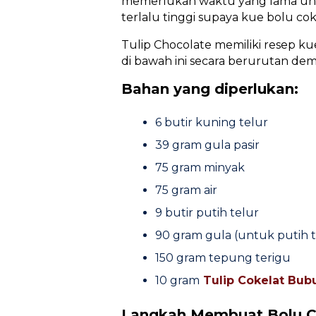
memerlukan waktu yang lama untu
terlalu tinggi supaya kue bolu cok
Tulip Chocolate memiliki resep k
di bawah ini secara berurutan de
Bahan yang diperlukan:
6 butir kuning telur
39 gram gula pasir
75 gram minyak
75 gram air
9 butir putih telur
90 gram gula (untuk putih t
150 gram tepung terigu
10 gram
Tulip Cokelat Bub
Langkah Membuat Bolu C