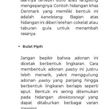
isiannya terlebih dulu atau langsung
mengepangnya. Contoh hidangan khas
Denmark yang memiliki bentuk ini
adalah
kanelstang
. Bagian atas
hidangan ini diberi lelehan cokelat atau
taburan gula untuk menambah
rasanya.
Bulat Pipih
Jangan bepikir bahwa adonan ini
dicetak berbentuk lingkaran. Cara
membentuk adonan
pastry
ini justru
lebih menarik, yakni menggulung
adonan
pastry
yang panjang hingga
berbentuk lingkaran berlapis seperti
siput. Bentuk ini sering ditemukan
pada hidangan
direktorsnegl
yang
dapat ditaburkan berbagai varian
topping
.