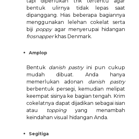
tapi diperlukan trik tertentu agar
bentuk ulirnya tidak lepas saat
dipanggang. Hias beberapa bagiannya
menggunakan lelehan cokelat serta
biji
poppy
agar menyerupai hidangan
frosnapper
khas Denmark.
Amplop
Bentuk
danish pastry
ini pun cukup
mudah dibuat. Anda hanya
memerlukan adonan
danish pastry
berbentuk persegi, kemudian melipat
keempat sisinya ke bagian tengah. Krim
cokelatnya dapat dijadikan sebagai isian
atau
topping
yang menambah
keindahan visual hidangan Anda.
Segitiga